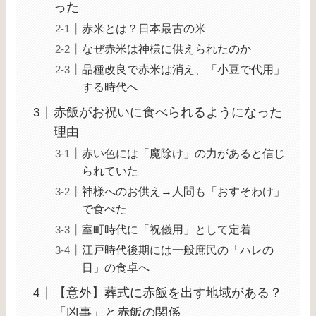
った
赤米とは？日本最古の米
なぜ赤米は神様に供えられたのか
品種改良で赤米は消え、「小豆で代用」
する時代へ
赤飯がお祝いに食べられるようになった
理由
赤い色には「魔除け」の力があると信じ
られていた
神様へのお供え→人間も「おすそわけ」
で食べた
室町時代に「祝儀用」として定着
江戸時代後期には一般庶民の「ハレの
日」の食卓へ
【意外】葬式に赤飯を出す地域がある？
「凶事」と赤飯の関係