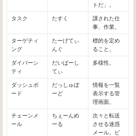
トだ」。
タスク
たすく
課された仕
事、作業。
ターゲティ
たーげてぃ
標的を定め
ング
んぐ
ること。
ダイバーシ
だいばーし
多様性。
ティ
てぃ
ダッシュボ
だっしゅぼ
情報を一覧
ード
ーど
表示する管
理画面。
チェーンメ
ちぇーんめ
次々と転送
ール
ーる
させる迷惑
メール。ビ