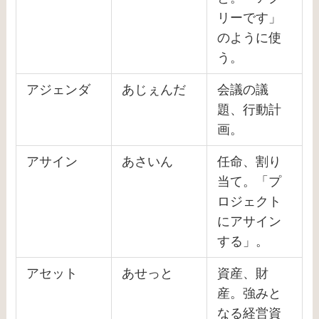
リーです」
のように使
う。
アジェンダ
あじぇんだ
会議の議
題、行動計
画。
アサイン
あさいん
任命、割り
当て。「プ
ロジェクト
にアサイン
する」。
アセット
あせっと
資産、財
産。強みと
なる経営資