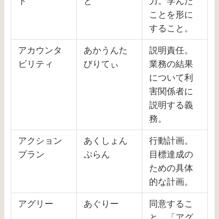
ト
と
力。学んだ
ことを形に
すること。
アカウンタ
あかうんた
説明責任。
ビリティ
びりてぃ
業務の結果
について利
害関係者に
説明する義
務。
アクション
あくしょん
行動計画。
プラン
ぷらん
目標達成の
ための具体
的な計画。
アグリー
あぐりー
同意するこ
と。「アグ