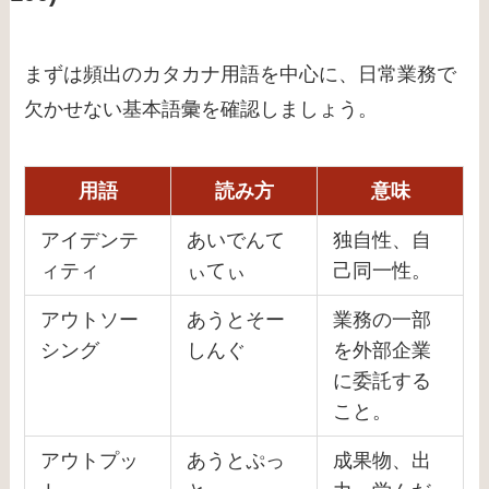
まずは頻出のカタカナ用語を中心に、日常業務で
欠かせない基本語彙を確認しましょう。
用語
読み方
意味
アイデンテ
あいでんて
独自性、自
ィティ
ぃてぃ
己同一性。
アウトソー
あうとそー
業務の一部
シング
しんぐ
を外部企業
に委託する
こと。
アウトプッ
あうとぷっ
成果物、出