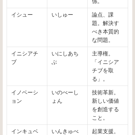
係。
イシュー
いしゅー
論点、課
題。解決す
べき本質的
な問題。
イニシアチ
いにしあち
主導権。
ブ
ぶ
「イニシア
チブを取
る」。
イノベーシ
いのべーし
技術革新。
ョン
ょん
新しい価値
を創造する
こと。
インキュベ
いんきゅべ
起業支援。