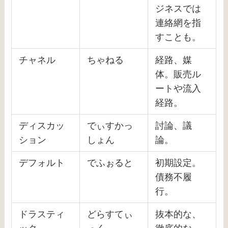
ジネスでは
連絡網を指
すことも。
チャネル
ちゃねる
経路、媒
体。販売ル
ートや流入
経路。
ディスカッ
でぃすかっ
討論、議
ション
しょん
論。
デフォルト
でふぉると
初期設定。
債務不履
行。
ドラスティ
どらすてぃ
抜本的な、