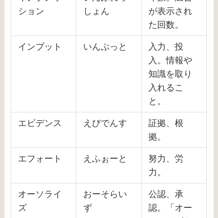
ション
しょん
が表示され
た回数。
インプット
いんぷっと
入力、投
入。情報や
知識を取り
入れるこ
と。
エビデンス
えびでんす
証拠、根
拠。
エフォート
えふぉーと
努力、労
力。
オーソライ
おーそらい
公認、承
ズ
ず
認。「オー