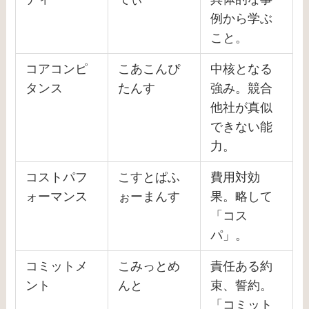
例から学ぶ
こと。
コアコンピ
こあこんぴ
中核となる
タンス
たんす
強み。競合
他社が真似
できない能
力。
コストパフ
こすとぱふ
費用対効
ォーマンス
ぉーまんす
果。略して
「コス
パ」。
コミットメ
こみっとめ
責任ある約
ント
んと
束、誓約。
「コミット