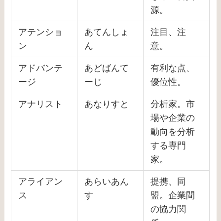
源。
アテンショ
あてんしょ
注目、注
ン
ん
意。
アドバンテ
あどばんて
有利な点、
ージ
ーじ
優位性。
アナリスト
あなりすと
分析家。市
場や企業の
動向を分析
する専門
家。
アライアン
あらいあん
提携、同
ス
す
盟。企業間
の協力関