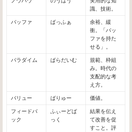
ノウハウ
のうはう
実用的な知
識、技術。
バッファ
ばっふぁ
余裕、緩
衝。「バッ
ファを持た
せる」。
パラダイム
ぱらだいむ
規範、枠組
み。時代の
支配的な考
え方。
バリュー
ばりゅー
価値。
フィードバ
ふぃーどば
結果を伝え
ック
っく
て改善を促
すこと。評