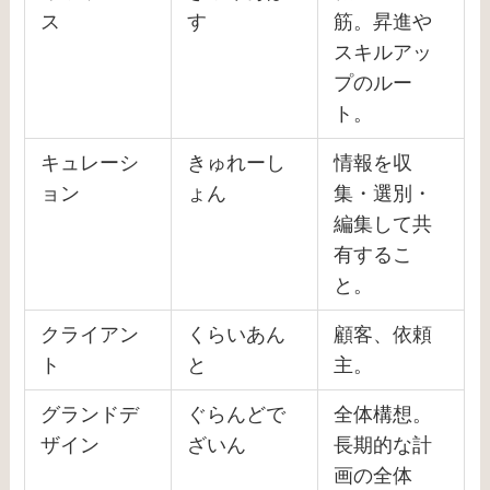
ス
す
筋。昇進や
スキルアッ
プのルー
ト。
キュレーシ
きゅれーし
情報を収
ョン
ょん
集・選別・
編集して共
有するこ
と。
クライアン
くらいあん
顧客、依頼
ト
と
主。
グランドデ
ぐらんどで
全体構想。
ザイン
ざいん
長期的な計
画の全体