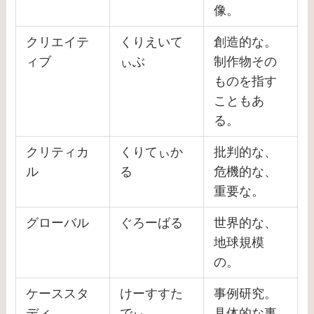
像。
クリエイテ
くりえいて
創造的な。
ィブ
ぃぶ
制作物その
ものを指す
こともあ
る。
クリティカ
くりてぃか
批判的な、
ル
る
危機的な、
重要な。
グローバル
ぐろーばる
世界的な、
地球規模
の。
ケーススタ
けーすすた
事例研究。
ディ
でぃ
具体的な事