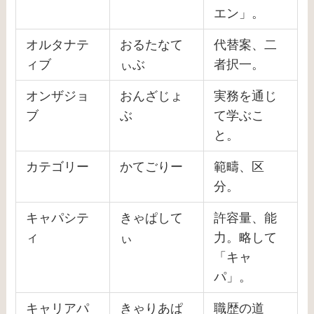
エン」。
オルタナテ
おるたなて
代替案、二
ィブ
ぃぶ
者択一。
オンザジョ
おんざじょ
実務を通じ
ブ
ぶ
て学ぶこ
と。
カテゴリー
かてごりー
範疇、区
分。
キャパシテ
きゃぱして
許容量、能
ィ
ぃ
力。略して
「キャ
パ」。
キャリアパ
きゃりあぱ
職歴の道