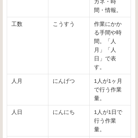
カネ・時
間・情報。
工数
こうすう
作業にかか
る手間や時
間。「人
月」「人
日」で表
す。
人月
にんげつ
1人が1ヶ月
で行う作業
量。
人日
にんにち
1人が1日で
行う作業
量。