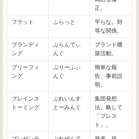
正。
フラット
ふらっと
平らな。対
等な関係。
ブランディ
ぶらんでぃ
ブランド構
ング
んぐ
築活動。
ブリーフィ
ぶりーふぃ
簡単な報
ング
んぐ
告、事前説
明。
ブレインス
ぶれいんす
集団発想
トーミング
とーみんぐ
法。略して
「ブレス
ト」。
プレゼンテ
ぷれぜんて
発表、提