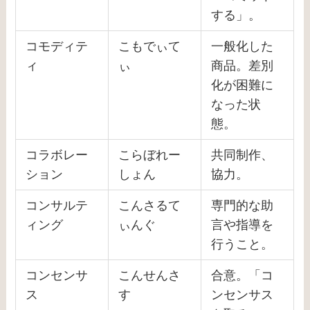
する」。
コモディテ
こもでぃて
一般化した
ィ
ぃ
商品。差別
化が困難に
なった状
態。
コラボレー
こらぼれー
共同制作、
ション
しょん
協力。
コンサルテ
こんさるて
専門的な助
ィング
ぃんぐ
言や指導を
行うこと。
コンセンサ
こんせんさ
合意。「コ
ス
す
ンセンサス