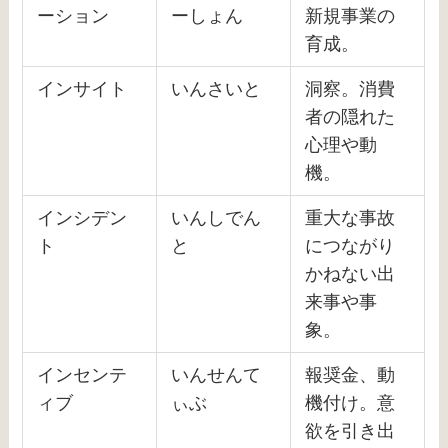
ーション
ーしょん
新規事業の
育成。
インサイト
いんさいと
洞察。消費
者の隠れた
心理や動
機。
インシデン
いんしでん
重大な事故
ト
と
につながり
かねない出
来事や事
象。
インセンテ
いんせんて
報奨金、動
ィブ
ぃぶ
機付け。意
欲を引き出