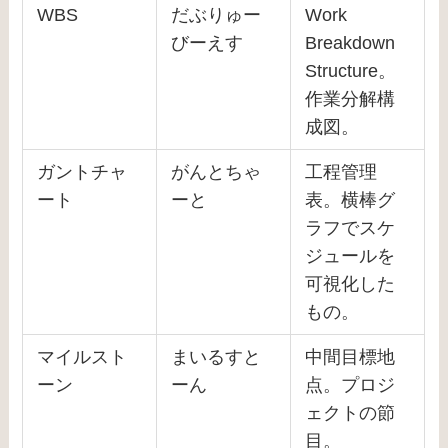
WBS
だぶりゅー
Work
びーえす
Breakdown
Structure。
作業分解構
成図。
ガントチャ
がんとちゃ
工程管理
ート
ーと
表。横棒グ
ラフでスケ
ジュールを
可視化した
もの。
マイルスト
まいるすと
中間目標地
ーン
ーん
点。プロジ
ェクトの節
目。