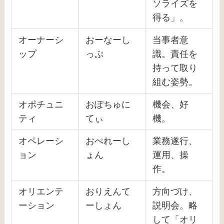
ソライズを
得る」。
オーナーシ
おーなーし
当事者意
ップ
っぷ
識。責任を
持って取り
組む姿勢。
オポチュニ
おぽちゅに
機会、好
ティ
てぃ
機。
オペレーシ
おぺれーし
業務遂行、
ョン
ょん
運用、操
作。
オリエンテ
おりえんて
方向づけ、
ーション
ーしょん
説明会。略
して「オリ