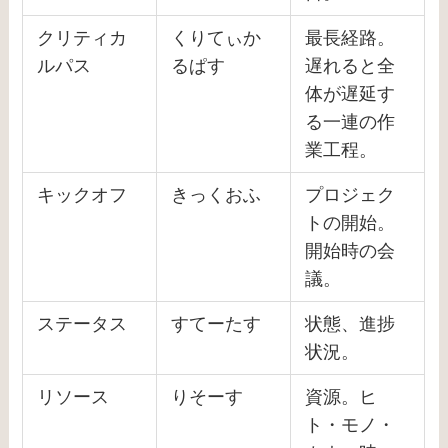
クリティカ
くりてぃか
最長経路。
ルパス
るぱす
遅れると全
体が遅延す
る一連の作
業工程。
キックオフ
きっくおふ
プロジェク
トの開始。
開始時の会
議。
ステータス
すてーたす
状態、進捗
状況。
リソース
りそーす
資源。ヒ
ト・モノ・