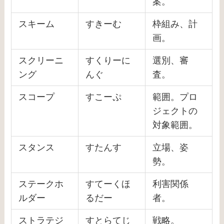
案。
スキーム
すきーむ
枠組み、計
画。
スクリーニ
すくりーに
選別、審
ング
んぐ
査。
スコープ
すこーぷ
範囲。プロ
ジェクトの
対象範囲。
スタンス
すたんす
立場、姿
勢。
ステークホ
すてーくほ
利害関係
ルダー
るだー
者。
ストラテジ
すとらてじ
戦略。